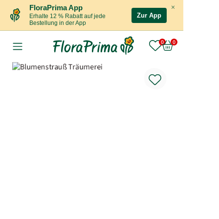
×
FloraPrima App
Zur App
Erhalte 12 % Rabatt auf jede
Bestellung in der App