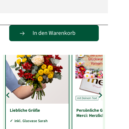
Entdecke passende Alternativen
In den Warenkorb
Liebliche Größe
Persönliche Grußkarte mit
Merci: Herzlichen
Glückwunsch „Vorname“
inkl. Glasvase Sarah
(250 g)