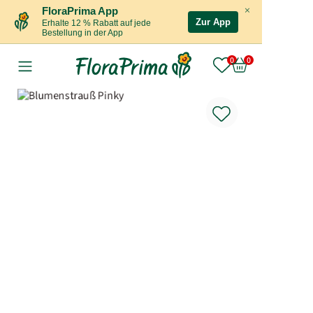
×
FloraPrima App
Zur App
Erhalte 12 % Rabatt auf jede
Bestellung in der App