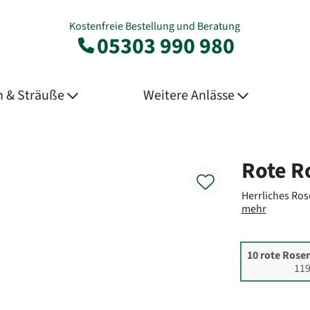
Kostenfreie Bestellung und Beratung
05303 990 980
 & Sträuße
Weitere Anlässe
Product
Rote R
Herrliches Ros
mehr
10 rote Rose
119