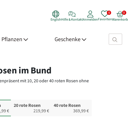
Favoriten
English
Hilfe & Kontakt
Anmelden
Warenkorb
Suchfeld>
Pflanzen
Geschenke
 Details
osen im Bund
enpräsent mit 10, 20 oder 40 roten Rosen ohne
n
20 rote Rosen
40 rote Rosen
,99 €
219,99 €
369,99 €