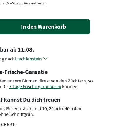
inkl. MwSt. zzgl.
Versandkosten
In den Warenkorb
rbar
ab
11.08.
ung nach
Liechtenstein
Schweiz
e-Frische-Garantie
Andere Länder, andere Blumen..
fen unsere Blumen direkt von den Züchtern, so
r Dir
7 Tage Frische garantieren
können.
f kannst Du dich freuen
hes Rosenpräsent mit 10, 20 oder 40 roten
hne Schnittgrün.
:
CHRR10