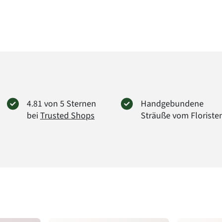
4.81 von 5 Sternen
Handgebundene
bei
Trusted Shops
Sträuße vom Floriste