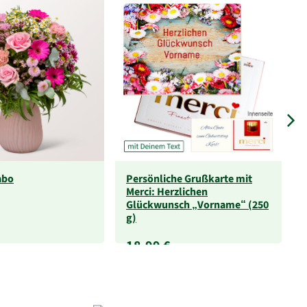
abo
Persönliche Grußkarte mit
Merci: Herzlichen
Glückwunsch „Vorname“ (250
g)
18,99 €