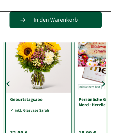
Entdecke passende Alternativen
In den Warenkorb
Geburtstagsabo
Persönliche Grußkarte mit
Merci: Herzlichen
Glückwunsch „Vorname“
inkl. Glasvase Sarah
(250 g)
32,99 €
18,99 €