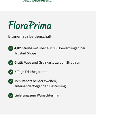
Jetzt weiterlesen...
Bitte beachten Sie, dass der Blumenstrauß
von der Abbildung abweichen kann. Auch die
Menge der Blüten weicht von der Abbildung
ab. Das liegt daran, dass jeder örtliche Florist
individuell andere Einkaufsquellen durch
seine Großhändler nutzt und somit die
Mengen und Größen der Blüten abweichen
können. Sie können versichert sein, dass
Blumen aus Leidenschaft
immer dem Wert entsprechende Blumen in
Blütengröße und Anzahl der Blumen
verwendet wird.
4,82 Sterne
mit über 400.000 Bewertungen bei
Trusted Shops
Art.-Nr.: LU19
Gratis Vase und Grußkarte zu den Sträußen
7 Tage Frischegarantie
15% Rabatt bei der zweiten,
aufeinanderfolgenden Bestellung
Lieferung zum Wunschtermin