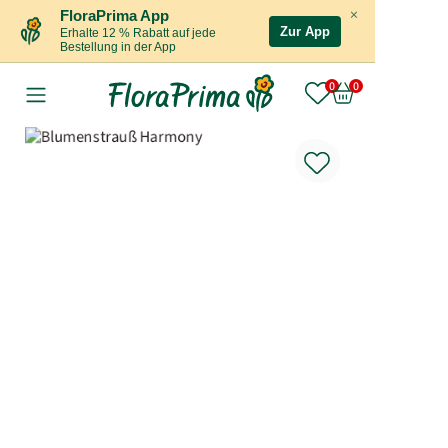
×
FloraPrima App
Zur App
Erhalte 12 % Rabatt auf jede
Bestellung in der App