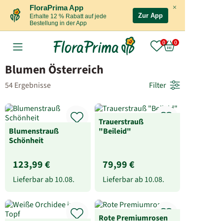
×
FloraPrima App
Zur App
Erhalte 12 % Rabatt auf jede
Bestellung in der App
Blumen Österreich
54 Ergebnisse
Filter
Trauerstrauß
Blumenstrauß
"Beileid"
Schönheit
123,99 €
79,99 €
Lieferbar ab
10.08.
Lieferbar ab
10.08.
Rote Premiumrosen