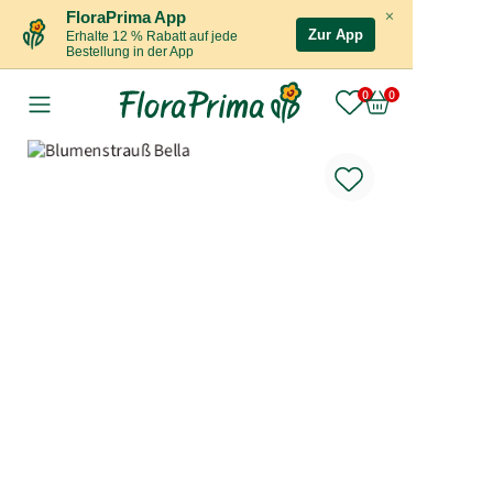
×
FloraPrima App
Zur App
Erhalte 12 % Rabatt auf jede
Bestellung in der App