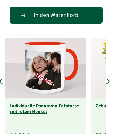
Passende Alternativen
In den Warenkorb
Individuelle Panorama-Fototasse
Geburtstagsabo
mit rotem Henkel