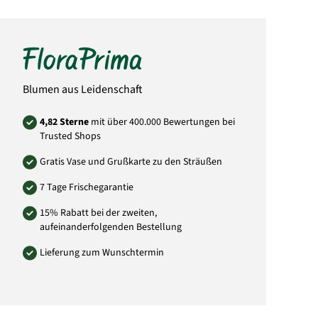
Bitte beachten Sie, dass der Blumenstrauß
von der Abbildung abweichen kann. Auch die
Menge der Blüten weicht von der Abbildung
ab. Das liegt daran, dass jeder örtliche Florist
individuell andere Einkaufsquellen durch
seine Großhändler nutzt und somit die
Mengen und Größen der Blüten abweichen
können. Sie können versichert sein, dass
Blumen aus Leidenschaft
immer dem Wert entsprechende Blumen in
Blütengröße und Anzahl der Blumen
verwendet wird.
4,82 Sterne
mit über 400.000 Bewertungen bei
Trusted Shops
Art.-Nr.: NO31
Gratis Vase und Grußkarte zu den Sträußen
7 Tage Frischegarantie
15% Rabatt bei der zweiten,
aufeinanderfolgenden Bestellung
Lieferung zum Wunschtermin