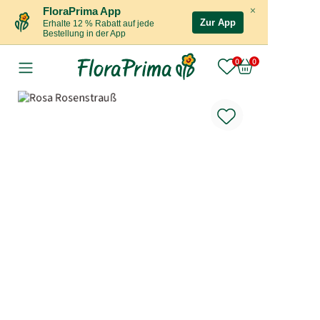
×
FloraPrima App
Zur App
Erhalte 12 % Rabatt auf jede
Bestellung in der App