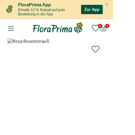
×
FloraPrima App
Zur App
Erhalte 12 % Rabatt auf jede
Bestellung in der App