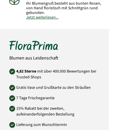
Ihr Blumengruß besteht aus bunten Rosen,
von Hand floristisch mit Schnittgrün rund
gebunden.
Jetzt weiterlesen...
Hinweis:
Abbildung kann vom gelieferten
Strauß abweichen.
Lieferung im Laufe des Tages (ca. 09:00-19:00
Uhr).
Einen
unverbindlichen
Wunschzeitraum können Sie im Feld
"Adresszusatz" der Empfänger-Adresse
eintragen.
Blumen aus Leidenschaft
Art.-Nr.:
PL09
4,82 Sterne
mit über 400.000 Bewertungen bei
Trusted Shops
Gratis Vase und Grußkarte zu den Sträußen
7 Tage Frischegarantie
15% Rabatt bei der zweiten,
aufeinanderfolgenden Bestellung
Lieferung zum Wunschtermin