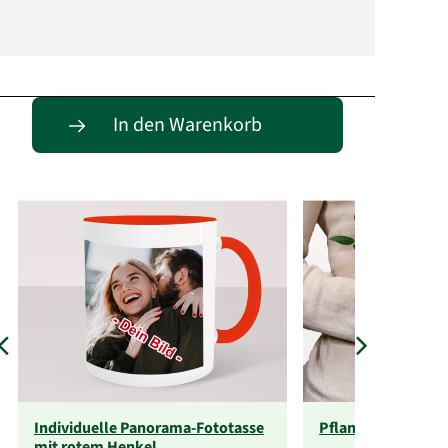
Passende Alternativen
In den Warenkorb
Individuelle Panorama-Fototasse
Pflanzenabo
mit rotem Henkel