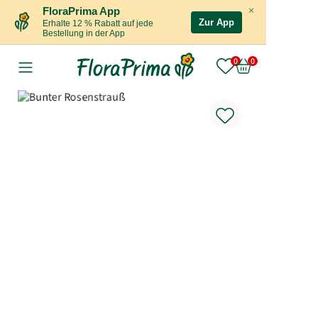
×
FloraPrima App
Zur App
Erhalte 12 % Rabatt auf jede
Bestellung in der App