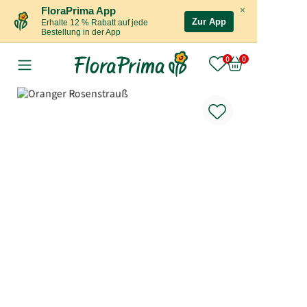
×
FloraPrima App
Zur App
Erhalte 12 % Rabatt auf jede
Bestellung in der App