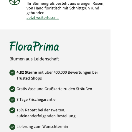
Ihr Blumengruß besteht aus orangen Rosen,
von Hand floristisch mit Schnittgrün rund
gebunden.
Jetzt weiterlesen...
Hinweis:
Abbildung kann vom gelieferten
Strauß abweichen.
Lieferung im Laufe des Tages (ca. 09:00-19:00
Uhr).
Einen
unverbindlichen
Wunschzeitraum können Sie im Feld
"Adresszusatz" der Empfänger-Adresse
eintragen.
Blumen aus Leidenschaft
Art.-Nr.:
PL25
4,82 Sterne
mit über 400.000 Bewertungen bei
Trusted Shops
Gratis Vase und Grußkarte zu den Sträußen
7 Tage Frischegarantie
15% Rabatt bei der zweiten,
aufeinanderfolgenden Bestellung
Lieferung zum Wunschtermin