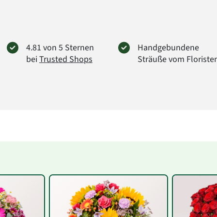
4.81 von 5 Sternen
Handgebundene
bei
Trusted Shops
Sträuße vom Floriste