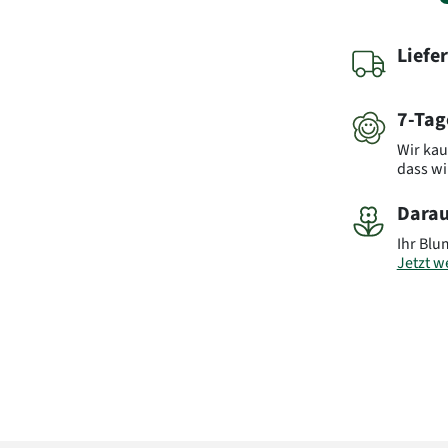
Liefe
7-Tag
Wir kau
dass wi
Darau
Ihr Blu
Jetzt we
Art.-Nr