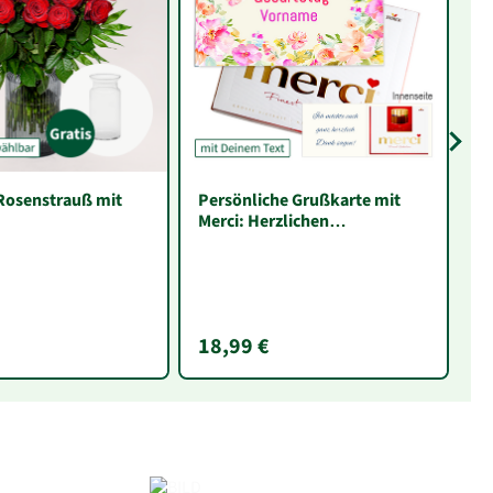
osenstrauß mit
Persönliche Grußkarte mit
P
Merci: Herzlichen
Glückwunsch zum Geburtstag
„Vorname“ (250 g)
18,99 €
2