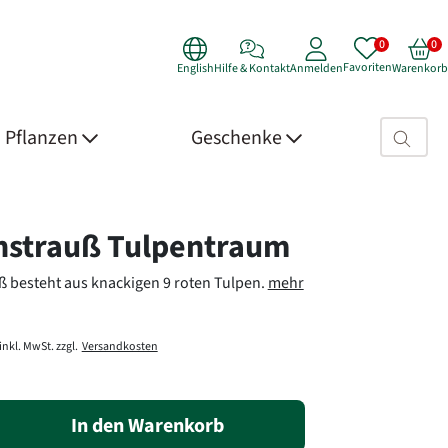
Favoriten
English
Hilfe & Kontakt
Anmelden
Warenkorb
Suchfeld>
Pflanzen
Geschenke
 Details
strauß Tulpentraum
 besteht aus knackigen 9 roten Tulpen.
mehr
inkl. MwSt. zzgl.
Versandkosten
In den Warenkorb