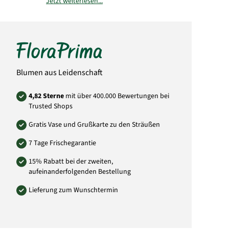
Jetzt weiterlesen...
Bitte beachten Sie, dass der Blumenstrauß
von der Abbildung abweichen kann. Auch die
Menge der Blüten weicht von der Abbildung
ab. Das liegt daran, dass jeder örtliche Florist
individuell andere Einkaufsquellen durch
seine Großhändler nutzt und somit die
Mengen und Größen der Blüten abweichen
können. Sie können versichert sein, dass
Blumen aus Leidenschaft
immer dem Wert entsprechende Blumen in
Blütengröße und Anzahl der Blumen
verwendet wird.
4,82 Sterne
mit über 400.000 Bewertungen bei
Trusted Shops
Art.-Nr.: SE19
Gratis Vase und Grußkarte zu den Sträußen
7 Tage Frischegarantie
15% Rabatt bei der zweiten,
aufeinanderfolgenden Bestellung
Lieferung zum Wunschtermin