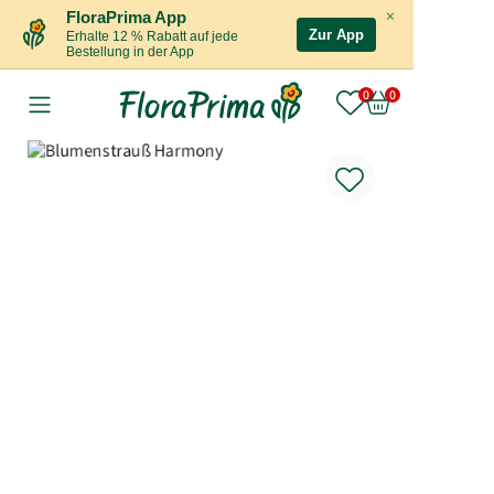
×
FloraPrima App
Zur App
Erhalte 12 % Rabatt auf jede
Bestellung in der App