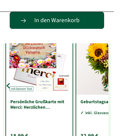
Entdecke passende Alternativen
In den Warenkorb
Persönliche Grußkarte mit
Geburtstagsabo
Merci: Herzlichen
Glückwunsch „Vorname“
inkl. Glasvase Sarah
(250 g)
18,99 €
32,99 €