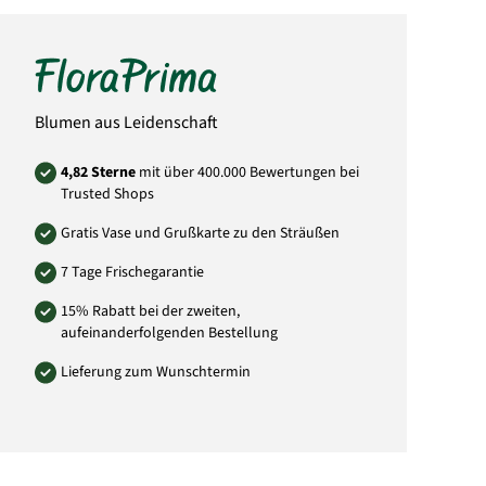
geliefert. Der abgebildete Übertopf gehört
nicht zum Lieferumfang.
Die Pflanze ist giftig.
Hersteller:
FloraPrima GmbH
Didderser Str. 28
Blumen aus Leidenschaft
38176 Wendeburg
info@floraprima.de
4,82 Sterne
mit über 400.000 Bewertungen bei
Art.-Nr.: 5392
Trusted Shops
Gratis Vase und Grußkarte zu den Sträußen
7 Tage Frischegarantie
15% Rabatt bei der zweiten,
aufeinanderfolgenden Bestellung
Lieferung zum Wunschtermin