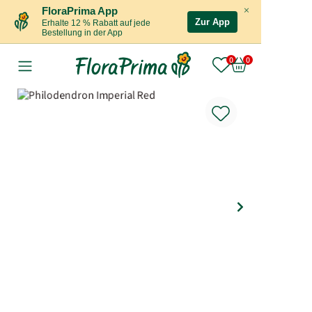
×
FloraPrima App
Zur App
Erhalte 12 % Rabatt auf jede
Bestellung in der App