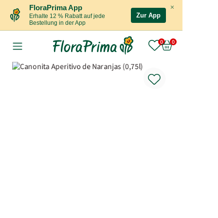
×
FloraPrima App
Zur App
Erhalte 12 % Rabatt auf jede
Bestellung in der App