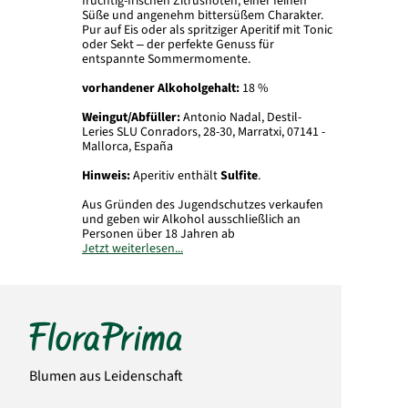
fruchtig-frischen Zitrusnoten, einer feinen
Süße und angenehm bittersüßem Charakter.
Pur auf Eis oder als spritziger Aperitif mit Tonic
oder Sekt – der perfekte Genuss für
entspannte Sommermomente.
vorhandener Alkoholgehalt:
18 %
Weingut/Abfüller:
Antonio Nadal, Destil-
Leries SLU Conradors, 28-30, Marratxi, 07141 -
Mallorca, España
Hinweis:
Aperitiv enthält
Sulfite
.
Aus Gründen des Jugendschutzes verkaufen
und geben wir Alkohol ausschließlich an
Personen über 18 Jahren ab
Jetzt weiterlesen...
Art.-Nr.: 2821
Blumen aus Leidenschaft