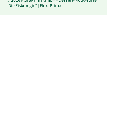
© 2026 FloraPrima GmbH - Dessert-Motiv-Torte
„Die Eiskönigin“ | FloraPrima