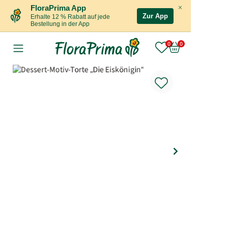
×
FloraPrima App
Zur App
Erhalte 12 % Rabatt auf jede
Bestellung in der App