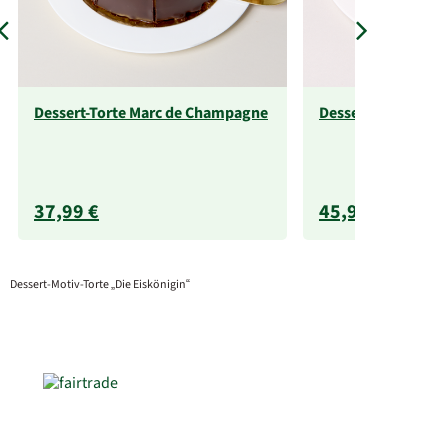
Dessert-Torte Marc de Champagne
Dessert-Motiv-Tort
37,99 €
45,99 €
Dessert-Motiv-Torte „Die Eiskönigin“