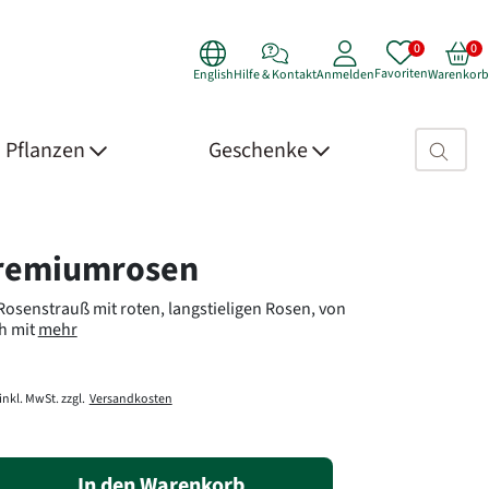
Favoriten
English
Hilfe & Kontakt
Anmelden
Warenkorb
Suchfeld>
Pflanzen
Geschenke
 Details
remiumrosen
osenstrauß mit roten, langstieligen Rosen, von
ch mit
mehr
inkl. MwSt. zzgl.
Versandkosten
In den Warenkorb