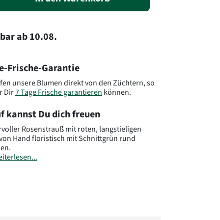
rbar
ab
10.08.
e-Frische-Garantie
fen unsere Blumen direkt von den Züchtern, so
r Dir
7 Tage Frische garantieren
können.
f kannst Du dich freuen
oller Rosenstrauß mit roten, langstieligen
von Hand floristisch mit Schnittgrün rund
en.
iterlesen...
eachten Sie, dass der Blumenstrauß von der
ng abweichen kann. Auch die Menge der Blüten
von der Abbildung ab. Das liegt daran, dass
tliche Florist individuell andere
squellen durch seine Großhändler nutzt und
die Mengen und Größen der Blüten abweichen