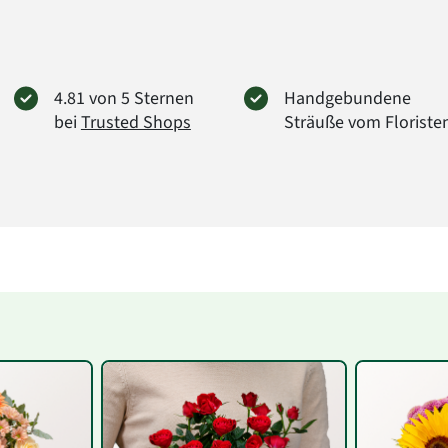
können.
Wert e
Anzahl 
Art.-Nr
4.81 von 5 Sternen
Handgebundene
bei
Trusted Shops
Sträuße vom Floriste