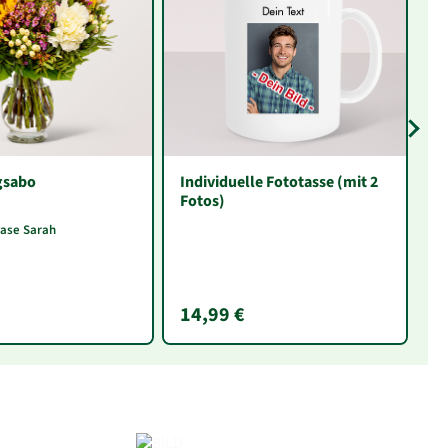
gsabo
Individuelle Fototasse (mit 2
R
Fotos)
vase Sarah
14,99 €
3