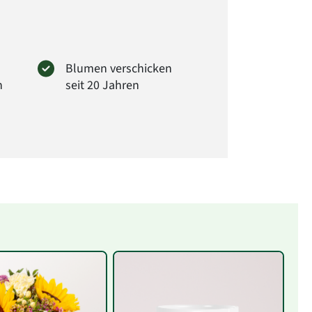
 Sie können versichert sein, dass immer dem
ntsprechende Blumen in Blütengröße und
der Blumen verwendet wird.
.: DK30
Blumen verschicken
n
seit 20 Jahren