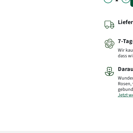
Liefe
7-Tag
Wir kau
dass wi
Darau
Wunderv
Rosen, 
gebund
Jetzt we
Bitte b
Abbildu
weicht 
jeder ör
Einkauf
somit 