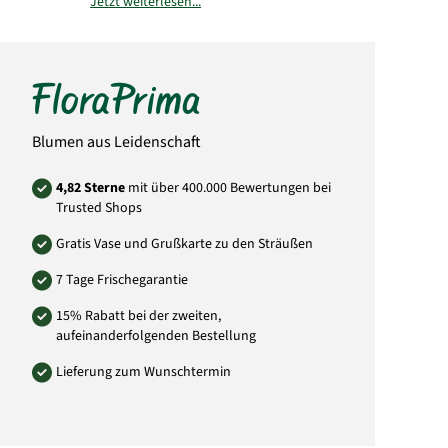
Jetzt weiterlesen...
Bitte beachten Sie, dass der Blumenstrauß
von der Abbildung abweichen kann. Auch die
Menge der Blüten weicht von der Abbildung
ab. Das liegt daran, dass jeder örtliche Florist
individuell andere Einkaufsquellen durch
seine Großhändler nutzt und somit die
Mengen und Größen der Blüten abweichen
können. Sie können versichert sein, dass
Blumen aus Leidenschaft
immer dem Wert entsprechende Blumen in
Blütengröße und Anzahl der Blumen
verwendet wird.
4,82 Sterne
mit über 400.000 Bewertungen bei
Trusted Shops
Art.-Nr.: FI17
Gratis Vase und Grußkarte zu den Sträußen
7 Tage Frischegarantie
15% Rabatt bei der zweiten,
aufeinanderfolgenden Bestellung
Lieferung zum Wunschtermin