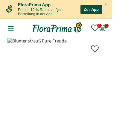
×
FloraPrima App
Zur App
Erhalte 12 % Rabatt auf jede
Bestellung in der App