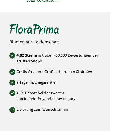
Jetzt weiterlesen...
Bitte beachten Sie, dass der Blumenstrauß
von der Abbildung abweichen kann. Auch die
Menge der Blüten weicht von der Abbildung
ab. Das liegt daran, dass jeder örtliche Florist
individuell andere Einkaufsquellen durch
seine Großhändler nutzt und somit die
Mengen und Größen der Blüten abweichen
können. Sie können versichert sein, dass
Blumen aus Leidenschaft
immer dem Wert entsprechende Blumen in
Blütengröße und Anzahl der Blumen
verwendet wird.
4,82 Sterne
mit über 400.000 Bewertungen bei
Trusted Shops
Art.-Nr.: FI19
Gratis Vase und Grußkarte zu den Sträußen
7 Tage Frischegarantie
15% Rabatt bei der zweiten,
aufeinanderfolgenden Bestellung
Lieferung zum Wunschtermin