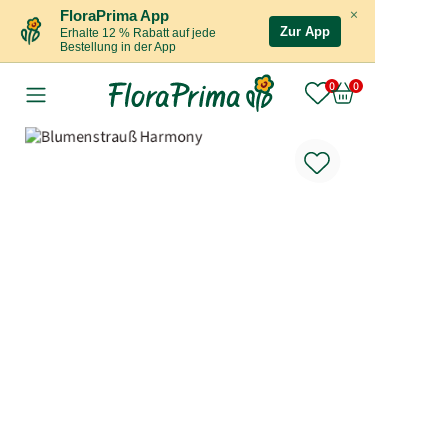
×
FloraPrima App
Zur App
Erhalte 12 % Rabatt auf jede
Bestellung in der App