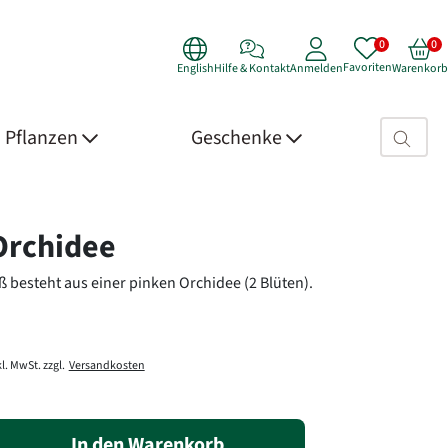
Favoriten
English
Hilfe & Kontakt
Anmelden
Warenkorb
Suchfeld>
Pflanzen
Geschenke
 Details
Orchidee
 besteht aus einer pinken Orchidee (2 Blüten).
l. MwSt. zzgl.
Versandkosten
In den Warenkorb