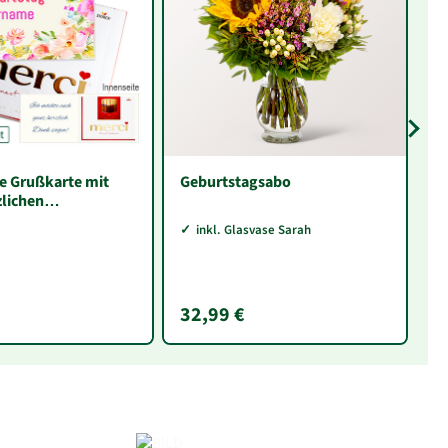
e Grußkarte mit
Geburtstagsabo
P
zlichen
ch zum Geburtstag
inkl. Glasvase Sarah
 (250 g)
32,99 €
2