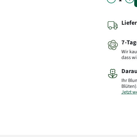
Liefe
7-Tag
Wir kau
dass wi
Darau
Ihr Blu
Blüten)
Jetzt we
Art.-Nr.