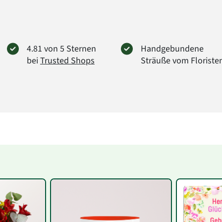
4.81 von 5 Sternen
Handgebundene
bei
Trusted Shops
Sträuße vom Floriste