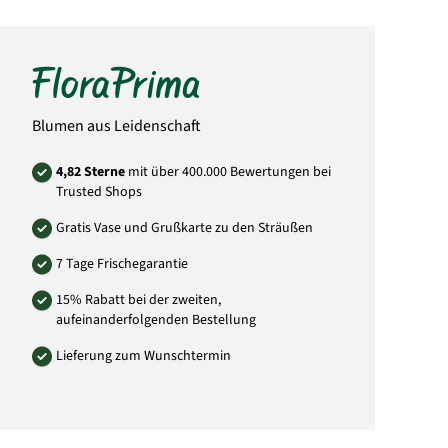
Bitte beachten Sie, dass der Blumenstrauß
von der Abbildung abweichen kann. Auch die
Menge der Blüten weicht von der Abbildung
ab. Das liegt daran, dass jeder örtliche Florist
individuell andere Einkaufsquellen durch
seine Großhändler nutzt und somit die
Mengen und Größen der Blüten abweichen
können. Sie können versichert sein, dass
Blumen aus Leidenschaft
immer dem Wert entsprechende Blumen in
Blütengröße und Anzahl der Blumen
verwendet wird.
4,82 Sterne
mit über 400.000 Bewertungen bei
Trusted Shops
Art.-Nr.: LU25
Gratis Vase und Grußkarte zu den Sträußen
7 Tage Frischegarantie
15% Rabatt bei der zweiten,
aufeinanderfolgenden Bestellung
Lieferung zum Wunschtermin