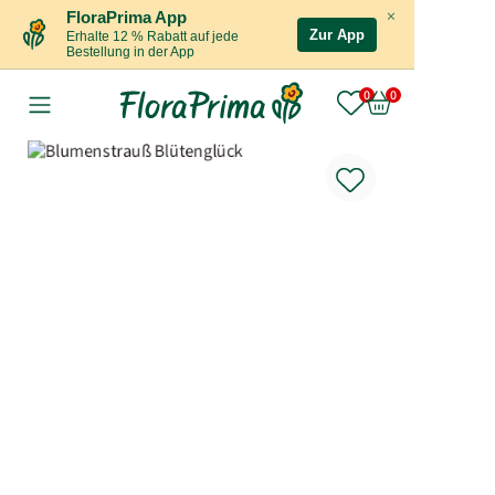
×
FloraPrima App
Zur App
Erhalte 12 % Rabatt auf jede
Bestellung in der App