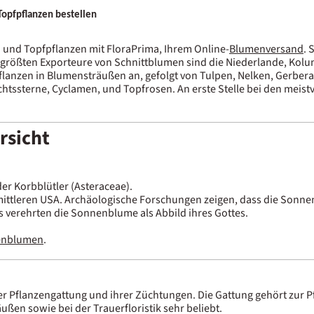
opfpflanzen bestellen
und Topfpflanzen mit FloraPrima, Ihrem Online-
Blumenversand
. 
größten Exporteure von Schnittblumen sind die Niederlande, Kolum
flanzen in Blumensträußen an, gefolgt von Tulpen, Nelken, Gerbe
chtssterne, Cyclamen, und Topfrosen. An erste Stelle bei den meist
rsicht
er Korbblütler (Asteraceae).
ttleren USA. Archäologische Forschungen zeigen, dass die Sonnen
kas verehrten die Sonnenblume als Abbild ihres Gottes.
enblumen
.
r Pflanzengattung und ihrer Züchtungen. Die Gattung gehört zur Pf
ußen sowie bei der Trauerfloristik sehr beliebt.