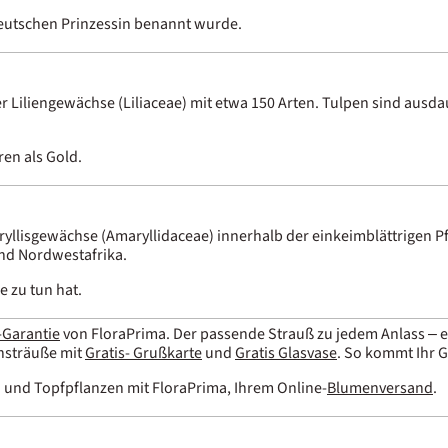
eutschen Prinzessin benannt wurde.
er Liliengewächse (Liliaceae) mit etwa 150 Arten. Tulpen sind ausda
en als Gold.
aryllisgewächse (Amaryllidaceae) innerhalb der einkeimblättrigen P
nd Nordwestafrika.
e zu tun hat.
-Garantie
von FloraPrima. Der passende Strauß zu jedem Anlass – e
nsträuße mit
Gratis- Grußkarte
und
Gratis Glasvase
. So kommt Ihr 
und Topfpflanzen mit FloraPrima, Ihrem Online-
Blumenversand
.