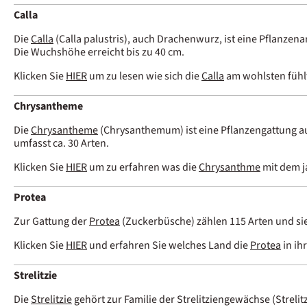
Calla
Die
Calla
(Calla palustris), auch Drachenwurz, ist eine Pflanzena
Die Wuchshöhe erreicht bis zu 40 cm.
Klicken Sie
HIER
um zu lesen wie sich die
Calla
am wohlsten fühl
Chrysantheme
Die
Chrysantheme
(Chrysanthemum) ist eine Pflanzengattung au
umfasst ca. 30 Arten.
Klicken Sie
HIER
um zu erfahren was die
Chrysanthme
mit dem j
Protea
Zur Gattung der
Protea
(Zuckerbüsche) zählen 115 Arten und si
Klicken Sie
HIER
und erfahren Sie welches Land die
Protea
in ih
Strelitzie
Die
Strelitzie
gehört zur Familie der Strelitziengewächse (Strelit