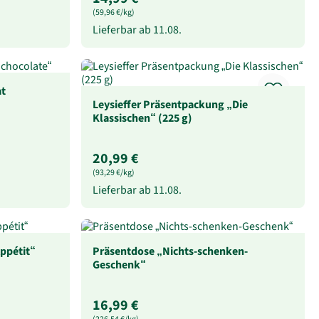
(59,96 €/kg)
Lieferbar ab
11.08.
at
Leysieffer Präsentpackung „Die
Klassischen“ (225 g)
20,99 €
(93,29 €/kg)
Lieferbar ab
11.08.
ppétit“
Präsentdose „Nichts-schenken-
Geschenk“
16,99 €