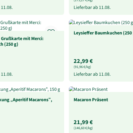
(173,27 €/kg)
b
11.08.
Lieferbar ab
11.08.
Leysieffer Baumkuchen (250 
 Grußkarte mit Merci:
h (250 g)
22,99 €
(91,96 €/kg)
b
11.08.
Lieferbar ab
11.08.
ung „Aperitif Macarons“,
Macaron Präsent
21,99 €
(146,60 €/kg)