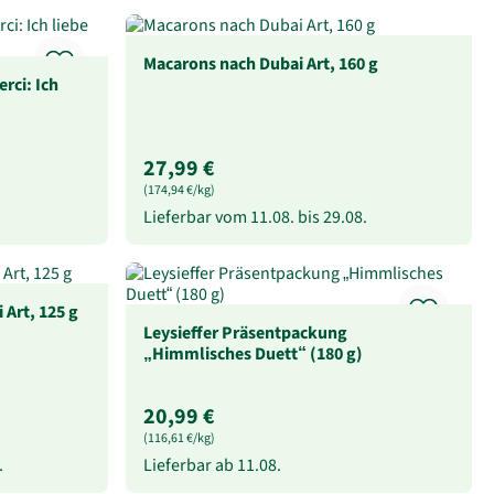
Macarons nach Dubai Art, 160 g
rci: Ich
27,99 €
(174,94 €/kg)
Lieferbar vom
11.08.
bis
29.08.
Art, 125 g
Leysieffer Präsentpackung
„Himmlisches Duett“ (180 g)
20,99 €
(116,61 €/kg)
.
Lieferbar ab
11.08.