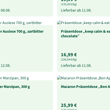
(133,26 €/kg)
b
08.08.
Lieferbar ab
11.08.
 Auslese 700 g, zartbitter
Präsentdose „keep calm & e
chocolate“
16,99 €
(226,54 €/kg)
b
12.08.
Lieferbar ab
11.08.
r Marzipan, 300 g
Macaron Präsentdose „Bon A
25,99 €