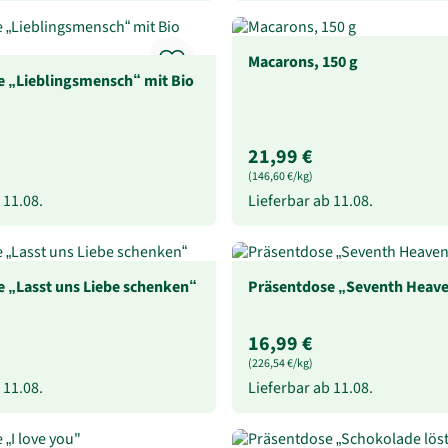
Macarons, 150 g
e „Lieblingsmensch“ mit Bio
21,99 €
(146,60 €/kg)
b
11.08.
Lieferbar ab
11.08.
 „Lasst uns Liebe schenken“
Präsentdose „Seventh Heav
16,99 €
(226,54 €/kg)
b
11.08.
Lieferbar ab
11.08.