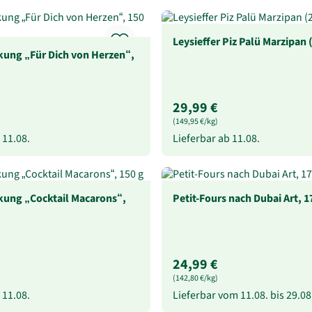
Leysieffer Piz Palü Marzipan 
ung „Für Dich von Herzen“,
29,99 €
(149,95 €/kg)
b
11.08.
Lieferbar ab
11.08.
kung „Cocktail Macarons“,
Petit-Fours nach Dubai Art, 1
24,99 €
(142,80 €/kg)
b
11.08.
Lieferbar vom
11.08.
bis
29.08