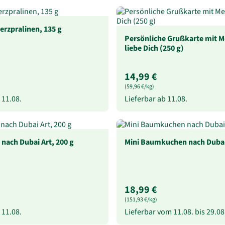
erzpralinen, 135 g
Persönliche Grußkarte mit Me
liebe Dich (250 g)
14,99 €
(59,96 €/kg)
b
11.08.
Lieferbar ab
11.08.
nach Dubai Art, 200 g
Mini Baumkuchen nach Dubai 
18,99 €
(151,93 €/kg)
b
11.08.
Lieferbar vom
11.08.
bis
29.08