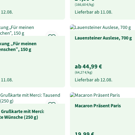
(166,60 €/kg)
b
12.08.
Lieferbar ab
11.08.
Lauensteiner Auslese, 700 g
kung „Für meinen
nschen“, 150 g
ab 44,99 €
(64,27 €/kg)
b
11.08.
Lieferbar ab
12.08.
Macaron Präsent Paris
 Grußkarte mit Merci:
te Wünsche (250 g)
19,99 €