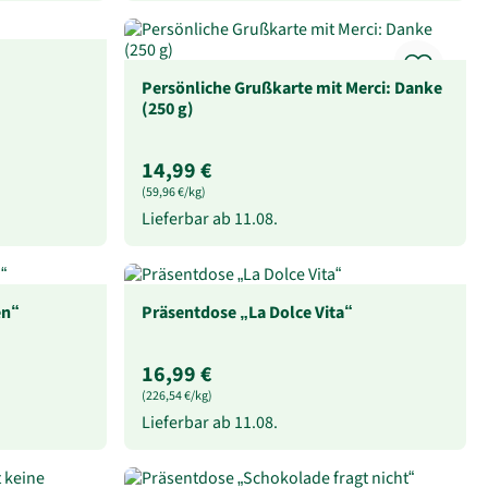
Persönliche Grußkarte mit Merci: Danke
(250 g)
14,99 €
(59,96 €/kg)
Lieferbar ab
11.08.
en“
Präsentdose „La Dolce Vita“
16,99 €
(226,54 €/kg)
Lieferbar ab
11.08.