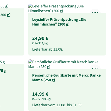
(200 g)
Leysieffer Präsentpackung „Die
Himmlischen“ (200 g)
24,99 €
(124,95 €/kg)
Lieferbar ab
11.08.
75 g
Persönliche Grußkarte mit Merci: Danke
Mama (250 g)
14,99 €
(59,96 €/100/g)
.
Lieferbar vom
11.08.
bis
31.08.