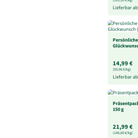
(103,30 €/kg)
Lieferbar a
Persönliche
Glückwunsc
14,99 €
(59,96 €/kg)
Lieferbar a
Präsentpack
150 g
21,99 €
(146,60 €/kg)