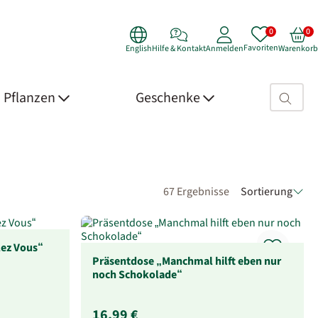
Favoriten
English
Hilfe & Kontakt
Anmelden
Warenkorb
Suchfeld>
Pflanzen
Geschenke
67 Ergebnisse
Sortierung
ez Vous“
Präsentdose „Manchmal hilft eben nur
noch Schokolade“
16,99 €