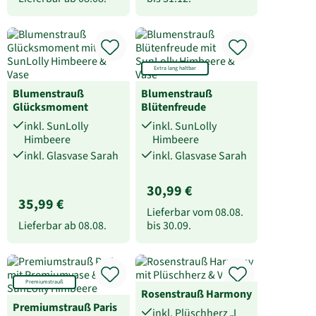
Extra lang haltbar
Blumenstrauß
Blumenstrauß
Glücksmoment
Blütenfreude
inkl. SunLolly
inkl. SunLolly
Himbeere
Himbeere
inkl. Glasvase Sarah
inkl. Glasvase Sarah
30,99 €
35,99 €
Lieferbar vom
08.08.
Lieferbar ab
08.08.
bis
30.09.
Premiumstrauß
Rosenstrauß Harmony
Premiumstrauß Paris
inkl. Plüschherz „I