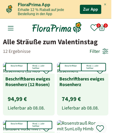
×
FloraPrima App
Zur App
Erhalte 12 % Rabatt auf jede
Bestellung in der App
Alle Sträuße zum Valentinstag
12 Ergebnisse
Filter
Beschriftbar
Mind. 1 Jahr
Beschriftbar
Mind. 1 Jahr
haltbar
haltbar
Beschriftbares ewiges
Beschriftbares ewiges
Rosenherz (12 Rosen)
Rosenherz
94,99 €
74,99 €
Lieferbar ab
08.08.
Lieferbar ab
08.08.
Beschriftbar
Mind. 1 Jahr
haltbar