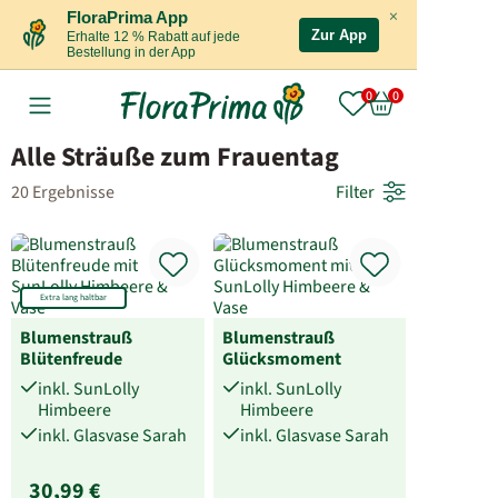
×
FloraPrima App
Zur App
Erhalte 12 % Rabatt auf jede
Bestellung in der App
Alle Sträuße zum Frauentag
20 Ergebnisse
Filter
Extra lang haltbar
Blumenstrauß
Blumenstrauß
Blütenfreude
Glücksmoment
inkl. SunLolly
inkl. SunLolly
Himbeere
Himbeere
inkl. Glasvase Sarah
inkl. Glasvase Sarah
30,99 €