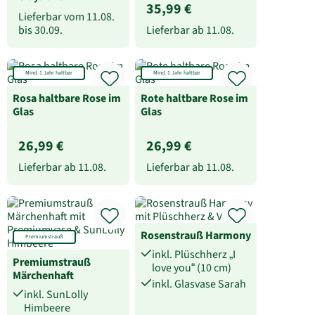
35,99 €
Lieferbar vom
11.08.
bis
30.09.
Lieferbar ab
11.08.
Mind. 1 Jahr haltbar
Mind. 1 Jahr haltbar
Rosa haltbare Rose im
Rote haltbare Rose im
Glas
Glas
26,99 €
26,99 €
Lieferbar ab
11.08.
Lieferbar ab
11.08.
Rosenstrauß Harmony
Premiumstrauß
inkl. Plüschherz „I
Premiumstrauß
love you“ (10 cm)
Märchenhaft
inkl. Glasvase Sarah
inkl. SunLolly
Himbeere