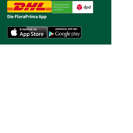
Die FloraPrima App
Bestell-Hotline: 05303 990 980
Unsere Servicezeiten: Mo - Fr 06:30 - 20:00,
Sa 06:30 - 14:00, So 10:00 - 14:00
Preise inkl. MwSt., zzgl. Versand
© 2026 FloraPrima GmbH - Blumen zum
Frauentag online bestellen | FloraPrima.de