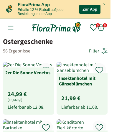
×
FloraPrima App
Zur App
Erhalte 12 % Rabatt auf jede
Bestellung in der App
Ostergeschenke
56 Ergebnisse
Filter
2er Die Sonne Venetos
Insektenhotel mit
Gänseblümchen
24,99 €
21,99 €
(16,66 €/l)
Lieferbar ab
12.08.
Lieferbar ab
11.08.