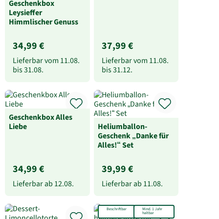
34,99 €
39,99 €
Lieferbar ab
12.08.
Lieferbar ab
11.08.
Beschriftbar
Mind. 1 Jahr
haltbar
Dessert-
Beschriftbare rote,
Limoncellotorte
haltbare Rose mit
Stiel
34,99 €
32,99 €
(58,32 €/kg)
(54,98 €/kg)
Lieferbar ab
11.08.
Lieferbar ab
11.08.
XXL-Torte
Dessert-
Baumkuchentorte
Große Konditorei-
Marzipantorte nach
Lübecker Art