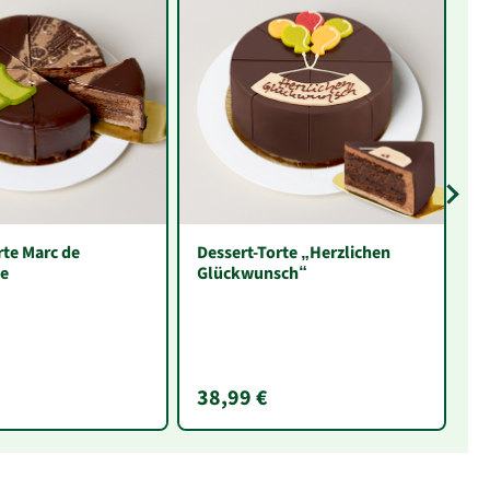
rte Marc de
Dessert-Torte „Herzlichen
H
e
Glückwunsch“
38,99 €
3