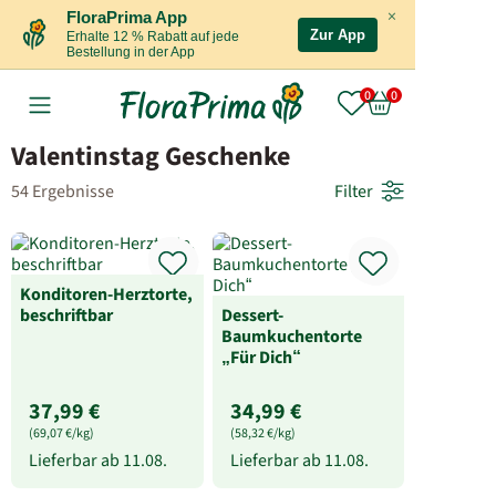
×
FloraPrima App
Zur App
Erhalte 12 % Rabatt auf jede
Bestellung in der App
Valentinstag Geschenke
54 Ergebnisse
Filter
Konditoren-Herztorte,
beschriftbar
Dessert-
Baumkuchentorte
„Für Dich“
37,99 €
34,99 €
(69,07 €/kg)
(58,32 €/kg)
Lieferbar ab
11.08.
Lieferbar ab
11.08.