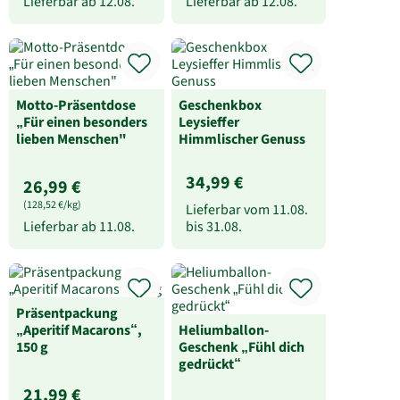
Lieferbar ab
12.08.
Lieferbar ab
12.08.
Motto-Präsentdose
Geschenkbox
„Für einen besonders
Leysieffer
lieben Menschen"
Himmlischer Genuss
34,99 €
26,99 €
(128,52 €/kg)
Lieferbar vom
11.08.
Lieferbar ab
11.08.
bis
31.08.
Präsentpackung
„Aperitif Macarons“,
Heliumballon-
150 g
Geschenk „Fühl dich
gedrückt“
21,99 €