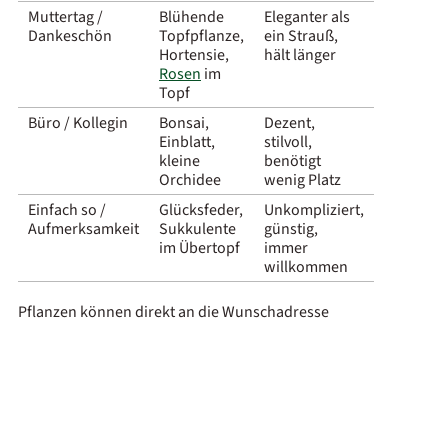
Muttertag /
Blühende
Eleganter als
Dankeschön
Topfpflanze,
ein Strauß,
Hortensie,
hält länger
Rosen
im
Topf
Büro / Kollegin
Bonsai,
Dezent,
Einblatt,
stilvoll,
kleine
benötigt
Orchidee
wenig Platz
Einfach so /
Glücksfeder,
Unkompliziert,
Aufmerksamkeit
Sukkulente
günstig,
im Übertopf
immer
willkommen
Pflanzen können direkt an die Wunschadresse
geliefert werden – mit kostenloser Grußkarte und
selbst gewähltem Liefertermin. Ideal, wenn man
nicht persönlich übergeben kann.
Pflegetipps: So bleiben Zimmer- und
Gartenpflanzen dauerhaft schön