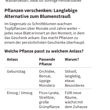
Wasserbedarf, ideal für sonnige Fensterbänke
Pflanzen verschenken: Langlebige
Alternative zum Blumenstrauß
Im Gegensatz zu Schnittblumen wachsen
Topfpflanzen über Monate und Jahre weiter –
jedes neue Blatt erinnert an den Moment, in dem
das Geschenk ankam. Das macht Pflanzen zu
einem der persönlichsten Geschenke überhaupt.
Welche Pflanze passt zu welchem Anlass?
Anlass
Passende
Warum?
Pflanze
Geburtstag
Orchidee,
Stilvoll,
Bonsai,
langlebig,
üppige
etwas
Monstera
Besonderes
Einzug / Umzug
Ficus Lyrata,
Füllt neue
Strelitzie,
Räume,
große
wächst mit
Grünpflanze
dem Zuhause