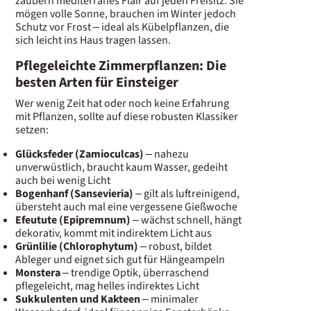
zaubern mediterranes Flair auf jeden Freisitz. Sie
mögen volle Sonne, brauchen im Winter jedoch
Schutz vor Frost – ideal als Kübelpflanzen, die
sich leicht ins Haus tragen lassen.
Pflegeleichte Zimmerpflanzen: Die
besten Arten für Einsteiger
Wer wenig Zeit hat oder noch keine Erfahrung
mit Pflanzen, sollte auf diese robusten Klassiker
setzen:
Glücksfeder (Zamioculcas)
– nahezu
unverwüstlich, braucht kaum Wasser, gedeiht
auch bei wenig Licht
Bogenhanf (Sansevieria)
– gilt als luftreinigend,
übersteht auch mal eine vergessene Gießwoche
Efeutute (Epipremnum)
– wächst schnell, hängt
dekorativ, kommt mit indirektem Licht aus
Grünlilie (Chlorophytum)
– robust, bildet
Ableger und eignet sich gut für Hängeampeln
Monstera
– trendige Optik, überraschend
pflegeleicht, mag helles indirektes Licht
Sukkulenten und Kakteen
– minimaler