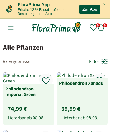
×
FloraPrima App
Zur App
Erhalte 12 % Rabatt auf jede
Bestellung in der App
Alle Pflanzen
67 Ergebnisse
Filter
Philodendron Xanadu
Philodendron
Imperial Green
74,99 €
69,99 €
Lieferbar ab
08.08.
Lieferbar ab
08.08.