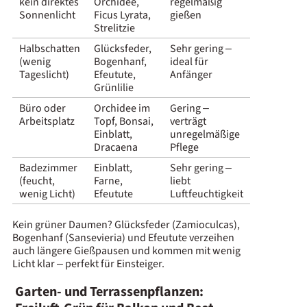
kein direktes
Orchidee,
regelmäßig
Sonnenlicht
Ficus Lyrata,
gießen
Strelitzie
Halbschatten
Glücksfeder,
Sehr gering –
(wenig
Bogenhanf,
ideal für
Tageslicht)
Efeutute,
Anfänger
Grünlilie
Büro oder
Orchidee im
Gering –
Arbeitsplatz
Topf, Bonsai,
verträgt
Einblatt,
unregelmäßige
Dracaena
Pflege
Badezimmer
Einblatt,
Sehr gering –
(feucht,
Farne,
liebt
wenig Licht)
Efeutute
Luftfeuchtigkeit
Kein grüner Daumen? Glücksfeder (Zamioculcas),
Bogenhanf (Sansevieria) und Efeutute verzeihen
auch längere Gießpausen und kommen mit wenig
Licht klar – perfekt für Einsteiger.
Garten- und Terrassenpflanzen: