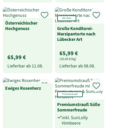
XXL-Torte
Österreichischer
Hochgenuss
Große Konditorei-
Marzipantorte nach
Lübecker Art
65,99 €
65,99 €
(26,40 €/kg)
Lieferbar ab
11.08.
Lieferbar ab
08.08.
Ewiges Rosenherz
Premiumstrauß
Premiumstrauß Süße
Sommerfreude
inkl. SunLolly
Himbeere