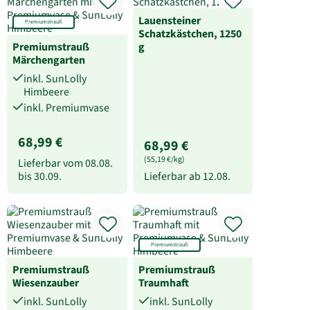
Lauensteiner
Premiumstrauß
Schatzkästchen, 1250
Premiumstrauß
g
Märchengarten
inkl. SunLolly
Himbeere
inkl. Premiumvase
68,99 €
68,99 €
(55,19 €/kg)
Lieferbar vom
08.08.
bis
30.09.
Lieferbar ab
12.08.
Premiumstrauß
Premiumstrauß
Premiumstrauß
Wiesenzauber
Traumhaft
inkl. SunLolly
inkl. SunLolly