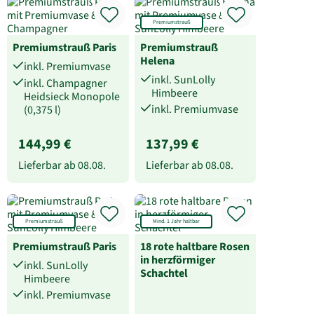
Premiumstrauß
Premiumstrauß Paris
Premiumstrauß
Helena
inkl. Premiumvase
inkl. SunLolly
inkl. Champagner
Himbeere
Heidsieck Monopole
inkl. Premiumvase
(0,375 l)
144,99 €
137,99 €
Lieferbar ab
08.08.
Lieferbar ab
08.08.
Premiumstrauß
Mind. 1 Jahr haltbar
Premiumstrauß Paris
18 rote haltbare Rosen
in herzförmiger
inkl. SunLolly
Schachtel
Himbeere
inkl. Premiumvase