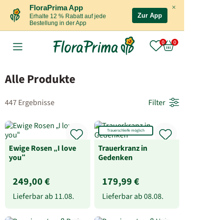
×
FloraPrima App
Zur App
Erhalte 12 % Rabatt auf jede
Bestellung in der App
Alle Produkte
447 Ergebnisse
Filter
Trauerschleife möglich
Ewige Rosen „I love
Trauerkranz in
you“
Gedenken
249,00 €
179,99 €
Lieferbar ab
11.08.
Lieferbar ab
08.08.